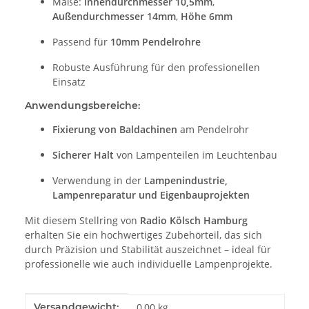
Maße:
Innendurchmesser 10,5mm
,
Außendurchmesser 14mm
,
Höhe 6mm
Passend für
10mm Pendelrohre
Robuste Ausführung für den professionellen
Einsatz
Anwendungsbereiche:
Fixierung von Baldachinen
am Pendelrohr
Sicherer Halt
von Lampenteilen im Leuchtenbau
Verwendung in der
Lampenindustrie,
Lampenreparatur und Eigenbauprojekten
Mit diesem Stellring von
Radio Kölsch Hamburg
erhalten Sie ein hochwertiges Zubehörteil, das sich
durch Präzision und Stabilität auszeichnet – ideal für
professionelle wie auch individuelle Lampenprojekte.
Produkteigenschaft
Wert
Versandgewicht:
0,00 kg