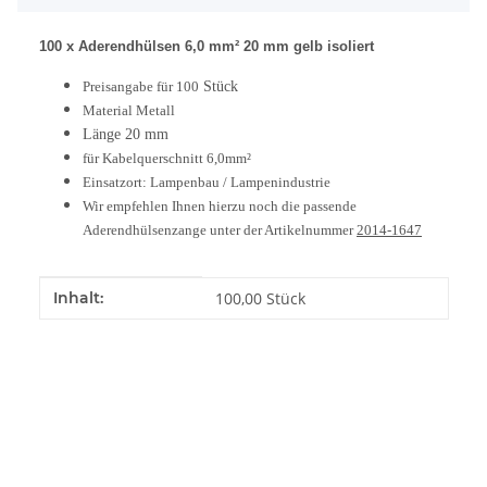
100 x Aderendhülsen 6,0 mm² 20 mm gelb isoliert
Preisangabe für 100
Stück
Material Metall
Länge 20 mm
für Kabelquerschnitt 6,0mm²
Einsatzort: Lampenbau / Lampenindustrie
Wir empfehlen Ihnen hierzu noch die passende
Aderendhülsenzange unter der Artikelnummer
2014-1647
Produkteigenschaft
Wert
Inhalt:
100,00 Stück