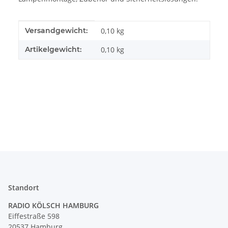
Produkteigenschaft
Wert
Versandgewicht:
0,10 kg
Artikelgewicht:
0,10
kg
Standort
RADIO KÖLSCH HAMBURG
Eiffestraße 598
20537 Hamburg