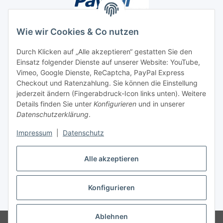
Wie wir Cookies & Co nutzen
Durch Klicken auf „Alle akzeptieren“ gestatten Sie den
Unsere Seiten
Einsatz folgender Dienste auf unserer Website: YouTube,
Vimeo, Google Dienste, ReCaptcha, PayPal Express
Checkout und Ratenzahlung. Sie können die Einstellung
Social Media
jederzeit ändern (Fingerabdruck-Icon links unten). Weitere
Details finden Sie unter
Konfigurieren
und in unserer
Datenschutzerklärung
.
Vertrag widerrufen
Impressum
|
Datenschutz
Alle akzeptieren
* Alle Preise inkl. gesetzlicher USt., ** siehe Lieferbedingungen, zzgl.
Konfigurieren
Versand
Ablehnen
© 2023 www.textilkabel-onlineshop.de
Besucherzähler: 2134009